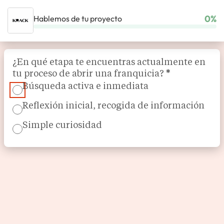
0%
Hablemos de tu proyecto
INICIO
NUESTRAS FRANQUICIAS
TIENDAS ESPECIALIZADAS
KRACK
Section
¿En qué etapa te encuentras actualmente en
tu proceso de abrir una franquicia?
*
Búsqueda activa e inmediata
Reflexión inicial, recogida de información
Simple curiosidad
Krack calzado y moda multimarca
Krack