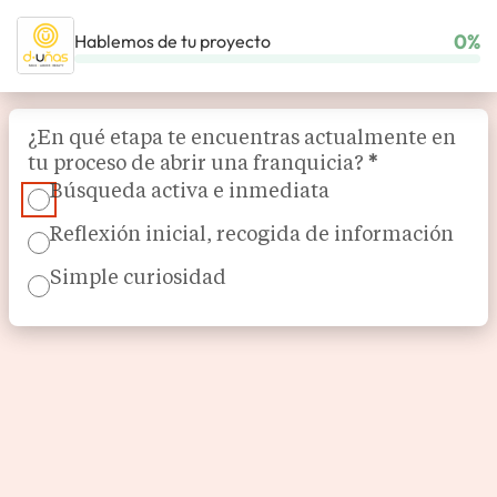
0%
Hablemos de tu proyecto
INICIO
NUESTRAS FRANQUICIAS
BELLEZA Y BIENESTAR
D-UÑAS
Section
¿En qué etapa te encuentras actualmente en
tu proceso de abrir una franquicia?
*
Búsqueda activa e inmediata
Reflexión inicial, recogida de información
Simple curiosidad
Belleza, bienestar, calidad y profesionalismo
d-uñas