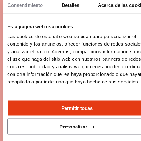
Consentimiento
Detalles
Acerca de las cook
Esta página web usa cookies
Las cookies de este sitio web se usan para personalizar el
contenido y los anuncios, ofrecer funciones de redes sociale
y analizar el tráfico. Además, compartimos información sobr
el uso que haga del sitio web con nuestros partners de redes
sociales, publicidad y análisis web, quienes pueden combina
con otra información que les haya proporcionado o que haya
recopilado a partir del uso que haya hecho de sus servicios.
10 errores que debes evitar al empezar como
empresario
La aventura empresarial es emocionante y está
Permitir todas
llena de giros y sorpresas. Reuniones,
conversaciones, independencia... Crear tu propia
Personalizar
empresa es como dar la bienvenida a tu primer
bebé. Pero ten cuidado, el camino puede estar
4 Min.
Lanzarse, Emprender