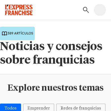
389 ARTÍCULOS
Noticias y consejos
sobre franquicias
Explore nuestros temas
Médias | Thématiques - Buttons
Todos
Emprender
Redes de franquicias