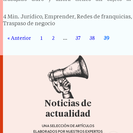
capitalización que tiene un valor de mercado. La
buena noticia es que, como propietario de este
4 Min.
Jurídico, Emprender, Redes de franquicias,
negocio, tienes el…
Traspaso de negocio
« Anterior
1
2
…
37
38
39
Noticias de
actualidad
UNA SELECCIÓN DE ARTÍCULOS
ELABORADOS POR NUESTROS EXPERTOS