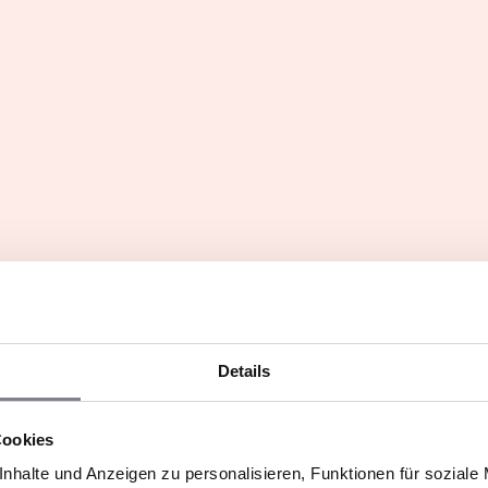
ihre Franchisenehmer kommen 
Details
chisenehmer berichten
Franchisenehmer bericht
Cookies
nhalte und Anzeigen zu personalisieren, Funktionen für soziale
 Scholten,
Hilde Scherrewitz,