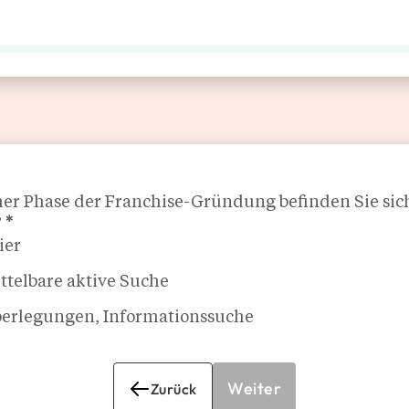
FRANCHISE-UNTERNEHMEN
MEDIEN
FRANCHISE-REFERENZIERUNG
FIT20 DEUTSCHLAND
her Phase der Franchise-Gründung befinden Sie sic
?
*
ier
telbare aktive Suche
erlegungen, Informationssuche
Weiter
Zurück