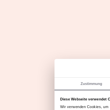
Die Franchisegeber und 
Zustimmung
Franchisegeber berichten
Fran
Diese Webseite verwendet 
Wir verwenden Cookies, um I
Entdecken Sie die Fit20-
Almer