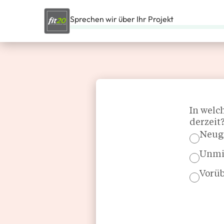
Sprechen wir über Ihr Projekt
STARTSEITE
UNSERE FRANCHISES
SPORT UND FREIZEIT
Section
In welc
derzeit
Neug
Unmit
Vorüb