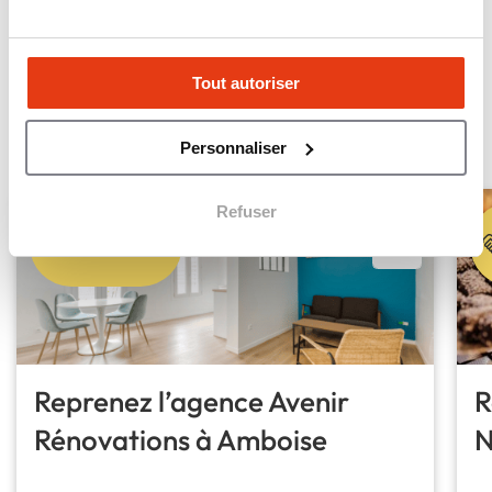
voir la carte des implantations
ANNONCES URGENTES
Tout autoriser
Les annonces les plus
urgentes
Personnaliser
Refuser
À reprendre
Reprenez l’agence Avenir
R
Rénovations à Amboise
N