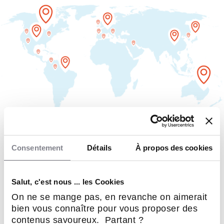
MAPPING DES OPPORTUNITÉS
Consentement
Détails
À propos des cookies
Vous avez une contrainte
Salut, c'est nous ... les Cookies
géographique pour
On ne se mange pas, en revanche on aimerait
entreprendre ?
bien vous connaître pour vous proposer des
contenus savoureux. Partant ?