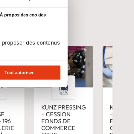
ialisé
À propos des cookies
s proposer des contenus
Tout autoriser
KUNZ PRESSING
KUNZ PR
SE
– CESSION
– CESSI
 196
FONDS DE
FONDS 
LERIE
COMMERCE
COMME