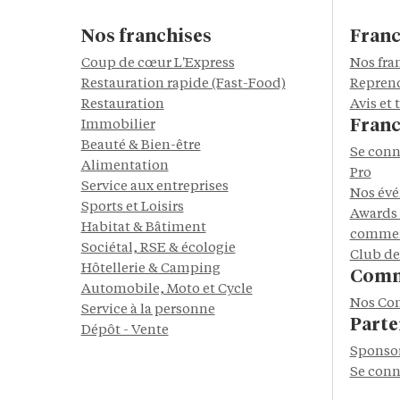
Nos franchises
Franc
Coup de cœur L'Express
Nos fra
Restauration rapide (Fast-Food)
Reprend
Restauration
Avis et
Franc
Immobilier
Beauté & Bien-être
Se conn
Alimentation
Pro
Service aux entreprises
Nos év
Sports et Loisirs
Awards 
Habitat & Bâtiment
commer
Sociétal, RSE & écologie
Club de
Hôtellerie & Camping
Comm
Automobile, Moto et Cycle
Nos Co
Service à la personne
Parte
Dépôt - Vente
Sponso
Se conn