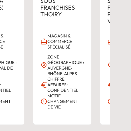
À
SOUS
SOUS
5)
FRANCHISES
FRANCH
THOIRY
FERNEY
VOLTAI
 &
MAGASIN &
MAGASI
CE
COMMERCE
COMME
SÉ
SPÉCIALISÉ
SPÉCIAL
ZONE
ZONE
HIQUE :
GÉOGRAPHIQUE :
GÉOGRA
VAL DE
AUVERGNE-
AUVER
RHÔNE-ALPES
RHÔNE-
CHIFFRE
CHIFFR
:
AFFAIRES :
AFFAIRE
NTIEL
CONFIDENTIEL
CONFID
MOTIF :
MOTIF :
MENT
CHANGEMENT
CHANG
DE VIE
DE VIE