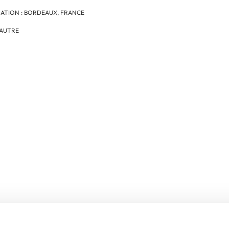
SATION : BORDEAUX, FRANCE
 AUTRE
ises à reprendre da