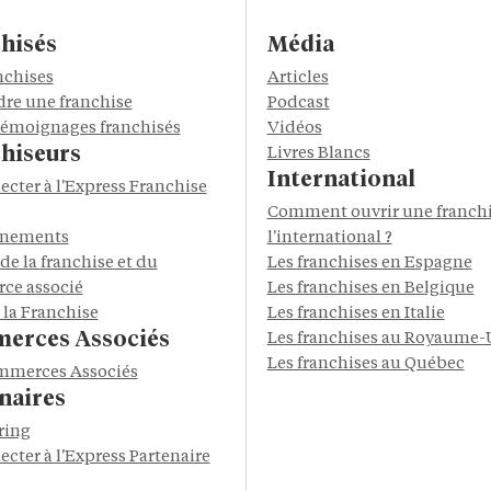
hisés
Média
nchises
Articles
re une franchise
Podcast
 témoignages franchisés
Vidéos
hiseurs
Livres Blancs
International
ecter à l'Express Franchise
Comment ouvrir une franchi
énements
l'international ?
de la franchise et du
Les franchises en Espagne
ce associé
Les franchises en Belgique
 la Franchise
Les franchises en Italie
erces Associés
Les franchises au Royaume-
Les franchises au Québec
mmerces Associés
naires
ring
ecter à l'Express Partenaire