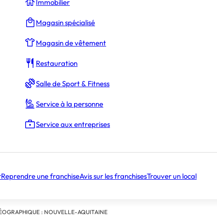
Immobilier
Magasin spécialisé
Magasin de vêtement
Restauration
ONS SUR LA FRANCHISE
Salle de Sport & Fitness
idéalement placé dans une galerie marchande dans l
Service à la personne
Bordeaux.
é dans la vente et la réparation de produit en horlog
Service aux entreprises
 principal est complétée par d’autre service, tel que 
ion de clé et la réparation en téléphonie
r
Reprendre une franchise
Avis sur les franchises
Trouver un local
ISTIQUES
 AFFAIRES : CONFIDENTIEL
ÉOGRAPHIQUE : NOUVELLE-AQUITAINE