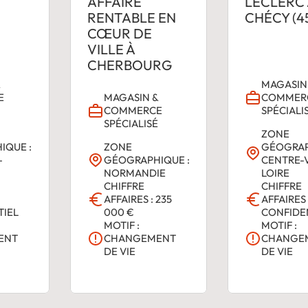
AFFAIRE
LECLERC 
RENTABLE EN
CHÉCY (4
CŒUR DE
VILLE À
CHERBOURG
&
MAGASIN
E
MAGASIN &
COMMER
É
COMMERCE
SPÉCIALI
SPÉCIALISÉ
ZONE
IQUE :
ZONE
GÉOGRAP
-
GÉOGRAPHIQUE :
CENTRE-
NORMANDIE
LOIRE
CHIFFRE
CHIFFRE
AFFAIRES : 235
AFFAIRES 
TIEL
000 €
CONFIDE
MOTIF :
MOTIF :
ENT
CHANGEMENT
CHANGE
DE VIE
DE VIE