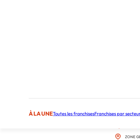
INFORMATI
Kiosque 
ville de 
Spécialis
L’activité
reproduct
À LA UNE
Toutes les franchises
Franchises par secteu
CARACTÉR
CHIFFRE
ZONE G