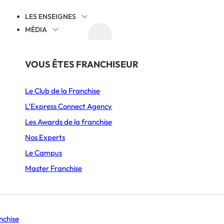
LES ENSEIGNES
MÉDIA
AGENDA
DÉCOUVRIR
PAR SECTEUR
THÉMATIQUES
VOUS ÊTES FRANCHISEUR
Juridique
Le Club de la Franchise
Alimentation
Cession reprise
L’Express Connect Agency
Ameublement & Décoration
International
Les Awards de la franchise
Automobile, Moto & Cycle
Comprendre la franchise
Nos Experts
 fonds de commerce 
S’implanter
Le Campus
Beauté & Bien-être
Animation et communication
Master Franchise
Boulangerie & Pâtisserie
Management
Burgers
Histoire d’entrepreneurs
Se lancer
nchise
Coffee shop & Salon de thé