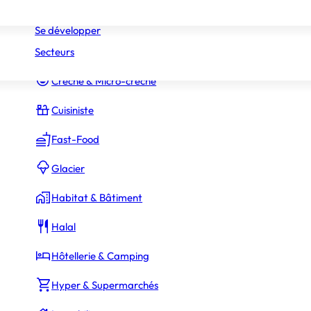
Réseaux
Commerce Associé
Se développer
Secteurs
Constructeur Piscines & Spas
Crèche & Micro-crèche
Cuisiniste
Fast-Food
Glacier
Habitat & Bâtiment
Halal
Hôtellerie & Camping
Hyper & Supermarchés