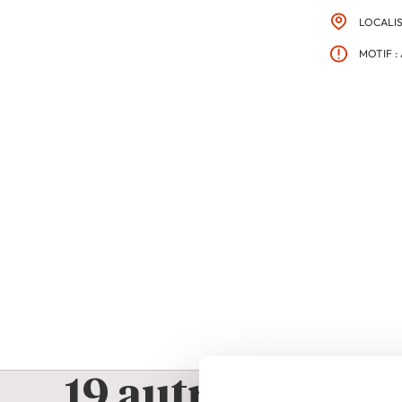
LOCALI
MOTIF :
19 autres franch