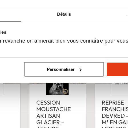
n & Commerce spéc
Détails
kies
 revanche on aimerait bien vous connaître pour vou
Personnaliser
CESSION
REPRISE
MOUSTACHE
FRANCHI
ARTISAN
DEVRED –
GLACIER –
M² EN GA