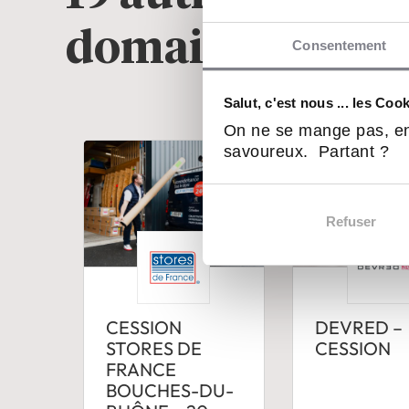
domaine
Magasi
Consentement
Salut, c'est nous ... les Coo
On ne se mange pas, en
savoureux. Partant ?
Refuser
CESSION
DEVRED –
STORES DE
CESSION
FRANCE
BOUCHES-DU-