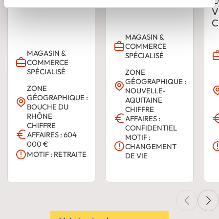
D’ANCIENNETÉ
C
V
C
MAGASIN &
COMMERCE
MAGASIN &
SPÉCIALISÉ
COMMERCE
SPÉCIALISÉ
ZONE
GÉOGRAPHIQUE :
ZONE
NOUVELLE-
GÉOGRAPHIQUE :
AQUITAINE
BOUCHE DU
CHIFFRE
RHÔNE
AFFAIRES :
CHIFFRE
CONFIDENTIEL
AFFAIRES : 604
MOTIF :
000 €
CHANGEMENT
MOTIF : RETRAITE
DE VIE