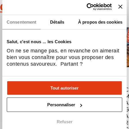
Commerce spécialisé
Consentement
Détails
À propos des cookies
Salut, c'est nous ... les Cookies
On ne se mange pas, en revanche on aimerait
bien vous connaître pour vous proposer des
contenus savoureux. Partant ?
Tout autoriser
CESSION
DEVRED –
C
STORES DE
CESSION
M
FRANCE
A
Personnaliser
BOUCHES-DU-
G
RHÔNE – 20
A
ANS
R
Refuser