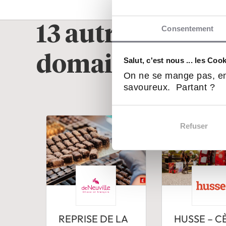
13 autres franch
Consentement
domaine
Alimen
Salut, c'est nous ... les Coo
On ne se mange pas, en
savoureux. Partant ?
Refuser
REPRISE DE LA
HUSSE – C