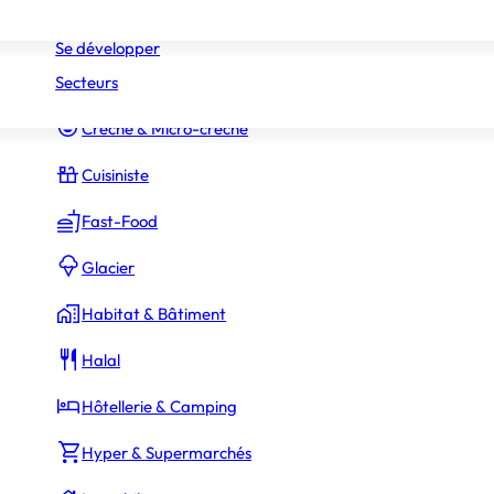
Réseaux
Commerce Associé
Se développer
Secteurs
Constructeur Piscines & Spas
Crèche & Micro-crèche
Cuisiniste
Fast-Food
Glacier
Habitat & Bâtiment
Halal
Hôtellerie & Camping
Hyper & Supermarchés