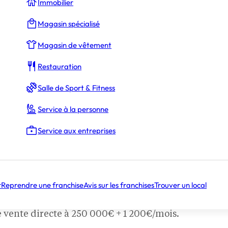
Immobilier
Magasin spécialisé
ONS SUR LA FRANCHISE
ent :
Magasin de vêtement
 la République
Restauration
t situé, proche plage de St-Jean-de-Luz, zone tour
Salle de Sport & Fitness
nts google :
4.3/5
Service à la personne
Restauration rapide
Service aux entreprises
ien :
Excellent état – Prêt à l’emploi
puis 2019, nous vous proposons soit :
cation de gérance à 3 500€/mois pendant 2 ans, p
r
Reprendre une franchise
Avis sur les franchises
Trouver un local
 250 000€,
nte directe à 250 000€ + 1 200€/mois.