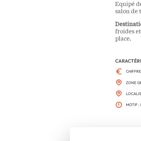
Equipé de
salon de 
Destinati
froides e
place.
CARACTÉR
CHIFFRE
ZONE G
LOCALIS
MOTIF :