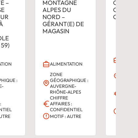
É –
MONTAGNE
CITY – 
SE
ALPES DU
CARREF
OUR
NORD –
CITY
À
GÉRANT(E) DE
MAGASIN
OLE
 59)
ALIMEN
ATION
ALIMENTATION
ZONE
ZONE
GÉOGRA
HIQUE :
GÉOGRAPHIQUE :
GRAND 
E-
AUVERGNE-
CHIFFR
RHÔNE-ALPES
AFFAIRE
CHIFFRE
000 €
:
AFFAIRES :
MOTIF :
NTIEL
CONFIDENTIEL
CHANG
AUTRE
MOTIF : AUTRE
DE VIE