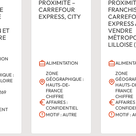
PROXIMITÉ –
PROXIMIT
E
CARREFOUR
FRANCHI
É
EXPRESS, CITY
CARREF
EXPRESS 
 ET
VENDRE
RE
MÉTROP
LILLOISE (
TION
ALIMENTATION
ALIMENT
ZONE
ZONE
IQUE :
GÉOGRAPHIQUE :
GÉOGRAP
 LOIRE
HAUTS-DE-
HAUTS-D
FRANCE
FRANCE
269
CHIFFRE
CHIFFRE
AFFAIRES :
AFFAIRES 
CONFIDENTIEL
CONFIDE
ENT
MOTIF : AUTRE
MOTIF : 