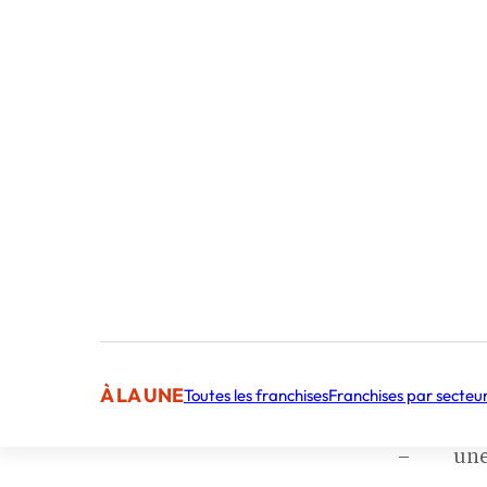
INFORMATI
Emplacem
14 Rue de
Idéalemen
Note clie
Activité :
Etat du b
Ouvert de
– une lo
À LA UNE
Toutes les franchises
Franchises par secteu
cession à
– une ve