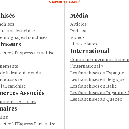
hisés
Média
nchises
Articles
re une franchise
Podcast
 témoignages franchisés
Vidéos
hiseurs
Livres Blancs
International
ecter à l'Express Franchise
Comment ouvrir une franchi
énements
l'international ?
de la franchise et du
Les franchises en Espagne
ce associé
Les franchises en Belgique
 la Franchise
Les franchises en Italie
erces Associés
Les franchises au Royaume-
Les franchises au Québec
mmerces Associés
naires
ring
ecter à l'Express Partenaire