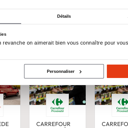
ises à reprendre da
Détails
tation
kies
 revanche on aimerait bien vous connaître pour vou
Personnaliser
ÈDE
CARREFOUR
CARREF