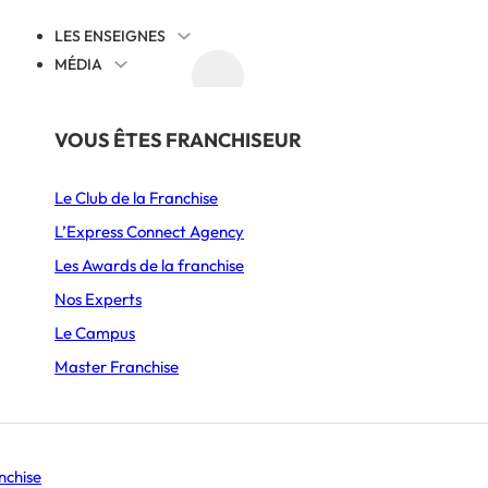
LES ENSEIGNES
MÉDIA
AGENDA
DÉCOUVRIR
PAR SECTEUR
THÉMATIQUES
VOUS ÊTES FRANCHISEUR
Juridique
Le Club de la Franchise
Alimentation
Cession reprise
L’Express Connect Agency
Ameublement & Décoration
International
Les Awards de la franchise
Automobile, Moto & Cycle
Comprendre la franchise
Nos Experts
ache Artisan Glacie
S’implanter
Le Campus
Beauté & Bien-être
Animation et communication
Master Franchise
Boulangerie & Pâtisserie
Management
Burgers
Histoire d’entrepreneurs
Se lancer
nchise
Coffee shop & Salon de thé