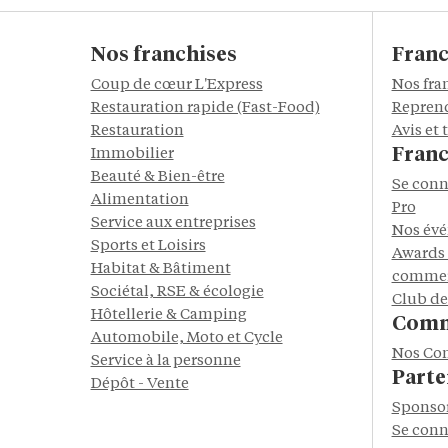
Nos franchises
Franc
Coup de cœur L'Express
Nos fra
Restauration rapide (Fast-Food)
Reprend
Restauration
Avis et
Franc
Immobilier
Beauté & Bien-être
Se conn
Alimentation
Pro
Service aux entreprises
Nos év
Sports et Loisirs
Awards 
Habitat & Bâtiment
commer
Sociétal, RSE & écologie
Club de
Hôtellerie & Camping
Comm
Automobile, Moto et Cycle
Nos Co
Service à la personne
Parte
Dépôt - Vente
Sponso
Se conn