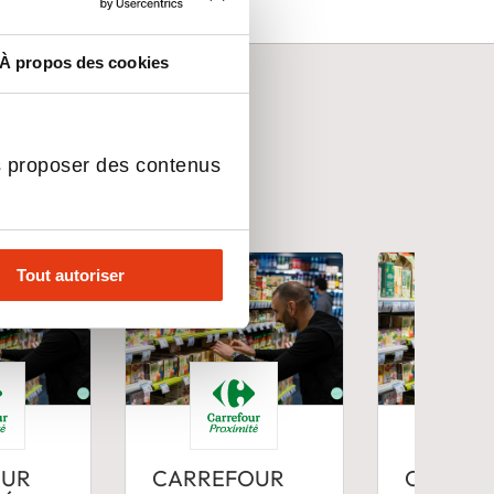
ns le
À propos des cookies
s proposer des contenus
Tout autoriser
OUR
CARREFOUR
CARREF