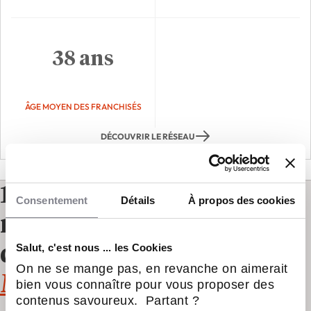
38 ans
ÂGE MOYEN DES FRANCHISÉS
DÉCOUVRIR LE RÉSEAU
12 autres franchises à
Consentement
Détails
À propos des cookies
reprendre dans le
Salut, c'est nous ... les Cookies
domaine
Automobile,
On ne se mange pas, en revanche on aimerait
Moto et Cycle
bien vous connaître pour vous proposer des
contenus savoureux. Partant ?