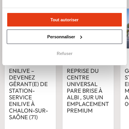
Tout autoriser
Personnaliser
Refuser
ENILIVE –
REPRISE DU
G
DEVENEZ
CENTRE
S
GÉRANT(E) DE
UNIVERSAL
E
STATION-
PARE BRISE À
M
SERVICE
ALBI , SUR UN
A
ENILIVE À
EMPLACEMENT
0
CHALON-SUR-
PREMIUM
SAÔNE (71)