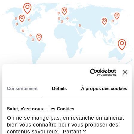
MAPPING DES OPPORTUNITÉS
Consentement
Détails
À propos des cookies
Vous avez une contrainte
Salut, c'est nous ... les Cookies
géographique pour
On ne se mange pas, en revanche on aimerait
entreprendre ?
bien vous connaître pour vous proposer des
contenus savoureux. Partant ?