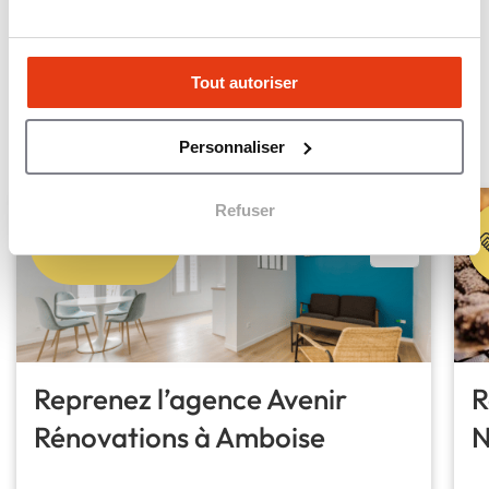
voir la carte des implantations
ANNONCES URGENTES
Tout autoriser
Les annonces les plus
urgentes
Personnaliser
Refuser
À reprendre
Reprenez l’agence Avenir
R
Rénovations à Amboise
N